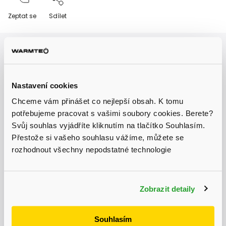
Zeptat se
Sdílet
Autodoprava
Nastavení cookies
nadměrných nákladů kamkoliv v ČR
Chceme vám přinášet co nejlepší obsah. K tomu
potřebujeme pracovat s vašimi soubory cookies. Berete?
Svůj souhlas vyjádříte kliknutím na tlačítko Souhlasím.
Přestože si vašeho souhlasu vážíme, můžete se
Garance doručení
rozhodnout všechny nepodstatné technologie
nepoškozeného zboží
Aktuálně probíhá výprodej skladu, získejte
slevu až 31 % na vybrané produkty.
Zobrazit detaily
Expresní doručení
Souhlasím
do 48 hodin