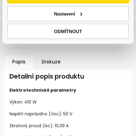
Nastavení
Bezkonkureční ceny
ODMÍTNOUT
na trhu
Popis
Diskuze
Detailní popis produktu
Elektrotechnické parametry
Výkon:
410 W
Napětí naprázdno
(Voc)
:
50 V
Zkratový proud
(Isc)
:
10,39 A