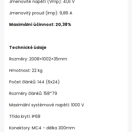
Jmenovité napětí
(Vmp): 41,6 V
Jmenovitý proud
(Imp)
:
9,86 A
Maximální účinnost
:
20,38%
Technické údaje
Rozměry: 2008×1002×35mm
Hmotnost: 22 kg
Počet článků: 144 (6x24)
Rozměry článků
: 158*79
Maximální systémové napětí
:
1000 V
Třída krytí
:
IP68
Konektory: MC4 - délka 300mm