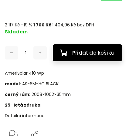
2 117 Kč
–19 %
1 700 Kč
1 404,96 Kč bez DPH
Skladem
Přidat do košíku
AmeriSolar 410 Wp
model:
AS-6M-HC BLACK
černý rám:
2008×1002×35mm
25- letá záruka
Detailní informace