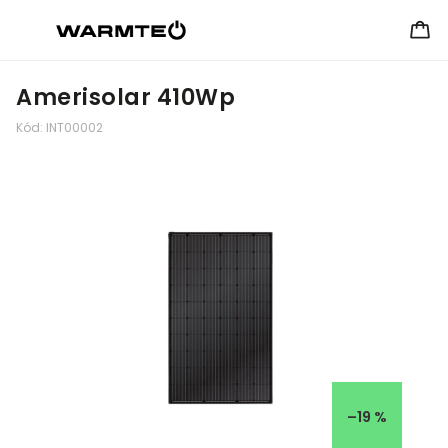
Amerisolar 410Wp
Kód:
INT00002
–19 %