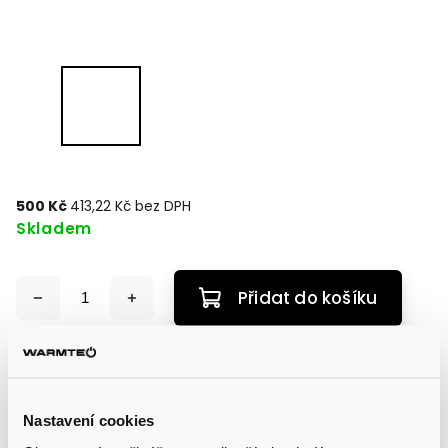
500 Kč
413,22 Kč bez DPH
Skladem
Přidat do košíku
Hliníkový profil pro úchyt solárních panelů, cena je za
3,15m.
Rozměry:
Nastavení cookies
40x50mm