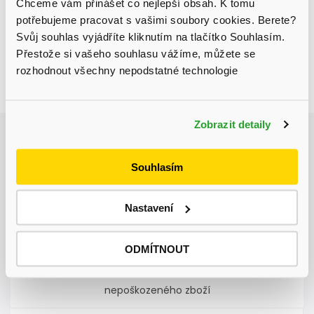
Chceme vám přinášet co nejlepší obsah. K tomu
Detailní informace
potřebujeme pracovat s vašimi soubory cookies. Berete?
Svůj souhlas vyjádříte kliknutím na tlačítko Souhlasím.
Přestože si vašeho souhlasu vážíme, můžete se
rozhodnout všechny nepodstatné technologie
Aktuálně probíhá výprodej skladu, získejte
Zeptat se
Sdílet
slevu až 31 % na vybrané produkty.
Zobrazit detaily
Souhlasím
Autodoprava
nadměrných nákladů kamkoliv v ČR
Nastavení
ODMÍTNOUT
Garance doručení
nepoškozeného zboží