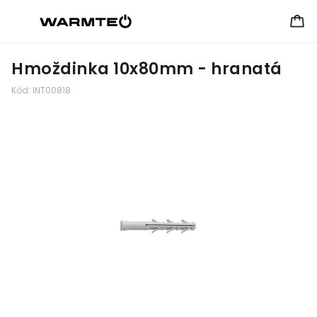
Hmoždinka 10x80mm - hranatá
Kód:
INT00818