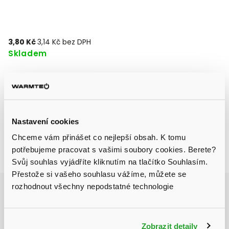
3,80 Kč
3,14 Kč bez DPH
Skladem
Přidat do košíku
Nastavení cookies
Chceme vám přinášet co nejlepší obsah. K tomu
potřebujeme pracovat s vašimi soubory cookies. Berete?
Zeptat se
Sdílet
Svůj souhlas vyjádříte kliknutím na tlačítko Souhlasím.
Přestože si vašeho souhlasu vážíme, můžete se
rozhodnout všechny nepodstatné technologie
Aktuálně probíhá výprodej skladu, získejte
slevu až 31 % na vybrané produkty.
Autodoprava
Zobrazit detaily