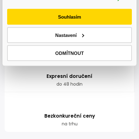
nadměrných nákladů kamkoliv v ČR
Souhlasím
Nastavení
Garance doručení
nepoškozeného zboží
ODMÍTNOUT
Expresní doručení
do 48 hodin
Bezkonkureční ceny
na trhu