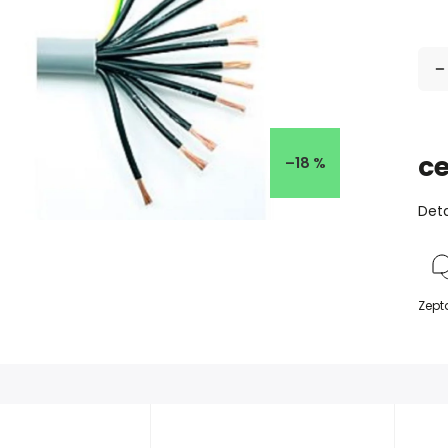
c
–18 %
Deta
Zept