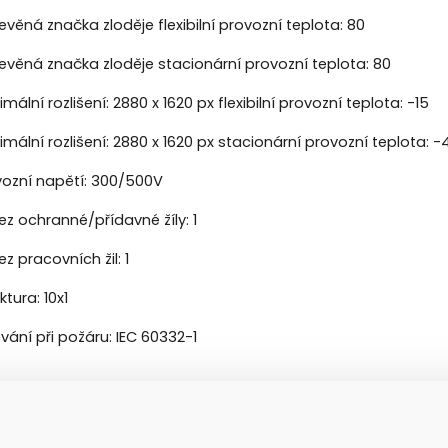
evěná značka zloděje flexibilní provozní teplota: 80
řevěná značka zloděje stacionární provozní teplota: 80
mální rozlišení: 2880 x 1620 px flexibilní provozní teplota: -15
mální rozlišení: 2880 x 1620 px stacionární provozní teplota: -
vozní napětí: 300/500V
ez ochranné/přídavné žíly: 1
ez pracovních žil: 1
ktura: 10x1
vání při požáru: IEC 60332-1