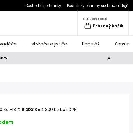
Obchodní podmínky
Podmínky ochrany osobních údajů
Nákupní košík
Prázdný košík
vaděče
stykače a jističe
Kabeláž
Konstru
ukty.
0 Kč
–18 %
5 203 Kč
4 300 Kč bez DPH
ladem