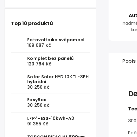
Au
Top 10 produktů
nadmě
ka
Fotovoltaika svépomocí
169 087 Kč
Komplet bez panelů
Popis
120 784 Kč
Sofar Solar HYD 10KTL-3PH
hybridní
30 250 Kč
De
EasyBox
30 250 Kč
Tec
LFP4-ESS-10kWh-A3
300
91 355 Kč
Poče