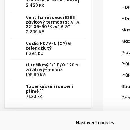
TOPCON BIFACIAL 500wp
2 420 Kč
- Dř
Ventil směšovací ESBE
- D
závitový termostat.VTA
321 35-60°Kvs 1,6 G"
Maxi
2 200 Kč
Maxi
Vodič H07V-U (CY) 6
zelenožlutý
Pro
1 694 Kč
Průř
Filtr šikmý "Y" 1"/0-120°C
závitový-mosaz
108,90 Kč
Průř
Topenářské šroubení
Stru
přímé 1"
71,23 Kč
Cho
Nastavení cookies