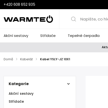
+420 608 652 935
Akční sestavy
Střídače
Tepelné čerpadla
Aktu
Domů
/
Kabeláž
/
Kabel YSLY-JZ 10X1
Kategorie
Akční sestavy
Střídače