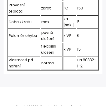
Provozní
zkrat
°C
150
teplota
za
Doba zkratu
max.
5
[sek.]
pevné
Poloměr ohybu
x VP
6
uložení
flexibilní
x VP
15
uložení
Vlastnosti při
EN 60332-
norma
hoření
1-2