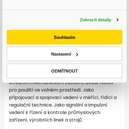
Bezkonkureční ceny
Aktuálně probíhá výprodej skladu, získejte
slevu až 31 % na vybrané produkty.
na trhu
Zobrazit detaily
Popis
Diskuze
Souhlasím
Detailní popis produktu
Nastavení
Použití:
ODMÍTNOUT
V suchých a vlhkých prostorách při nízkém a
středním mechanickém zatížení, avšak nikoliv
pro použití ve volném prostředí. Jako
připojovací a spojovací vedení v měřící, řídící a
regulační technice. Jako signální a impulzní
vedení k řízení a kontrole průmyslových
zařízení, výrobních linek a strojů.