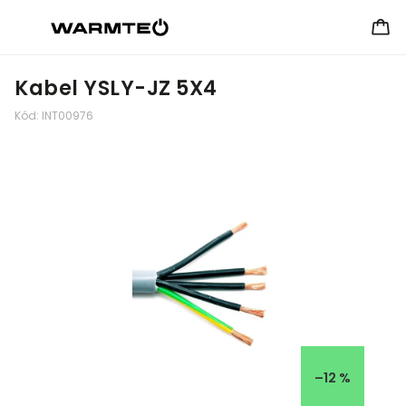
Kabel YSLY-JZ 5X4
Kód:
INT00976
–12 %