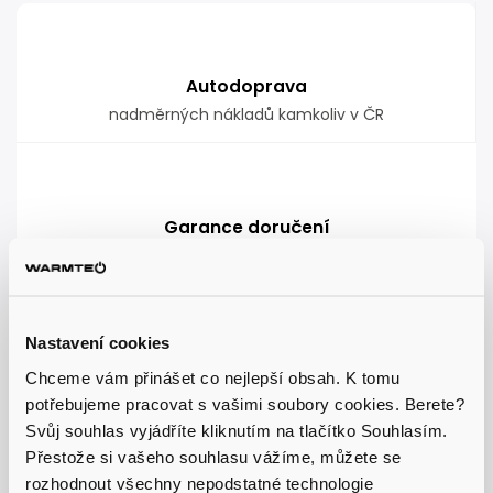
Autodoprava
nadměrných nákladů kamkoliv v ČR
Garance doručení
nepoškozeného zboží
Nastavení cookies
Expresní doručení
Chceme vám přinášet co nejlepší obsah. K tomu
do 48 hodin
potřebujeme pracovat s vašimi soubory cookies. Berete?
Svůj souhlas vyjádříte kliknutím na tlačítko Souhlasím.
Přestože si vašeho souhlasu vážíme, můžete se
rozhodnout všechny nepodstatné technologie