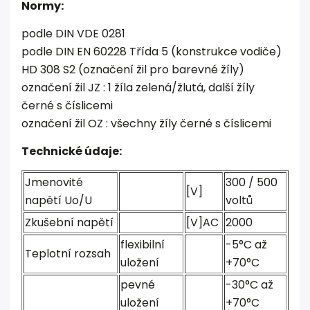
Normy:
podle DIN VDE 0281
podle DIN EN 60228 Třída 5 (konstrukce vodiče)
HD 308 S2 (označení žil pro barevné žíly)
označení žil JZ : 1 žíla zelená/žlutá, další žíly
černé s číslicemi
označení žil OZ : všechny žíly černé s číslicemi
Technické údaje:
Jmenovité
300 / 500
[V]
napětí Uo/U
voltů
Zkušební napětí
[V]AC
2000
flexibilní
-5°C až
Teplotní rozsah
uložení
+70°C
pevné
-30°C až
uložení
+70°C