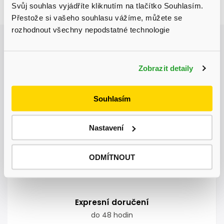
Svůj souhlas vyjádříte kliknutím na tlačítko Souhlasím.
Zeptat se
Sdílet
Přestože si vašeho souhlasu vážíme, můžete se
rozhodnout všechny nepodstatné technologie
Aktuálně probíhá výprodej skladu, získejte
slevu až 31 % na vybrané produkty.
Zobrazit detaily
Autodoprava
nadměrných nákladů kamkoliv v ČR
Souhlasím
Nastavení
Garance doručení
nepoškozeného zboží
ODMÍTNOUT
Expresní doručení
do 48 hodin