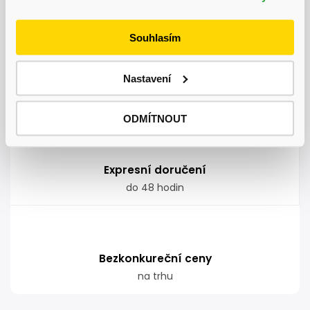
nadměrných nákladů kamkoliv v ČR
Souhlasím
Nastavení
Garance doručení
nepoškozeného zboží
ODMÍTNOUT
Expresní doručení
do 48 hodin
Bezkonkureční ceny
na trhu