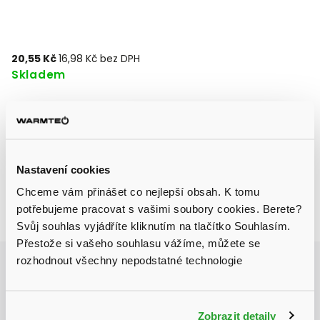
20,55 Kč
16,98 Kč bez DPH
Skladem
Přidat do košíku
Nastavení cookies
Chceme vám přinášet co nejlepší obsah. K tomu
potřebujeme pracovat s vašimi soubory cookies. Berete?
Zeptat se
Sdílet
Svůj souhlas vyjádříte kliknutím na tlačítko Souhlasím.
Přestože si vašeho souhlasu vážíme, můžete se
rozhodnout všechny nepodstatné technologie
Aktuálně probíhá výprodej skladu, získejte
slevu až 31 % na vybrané produkty.
Autodoprava
Zobrazit detaily