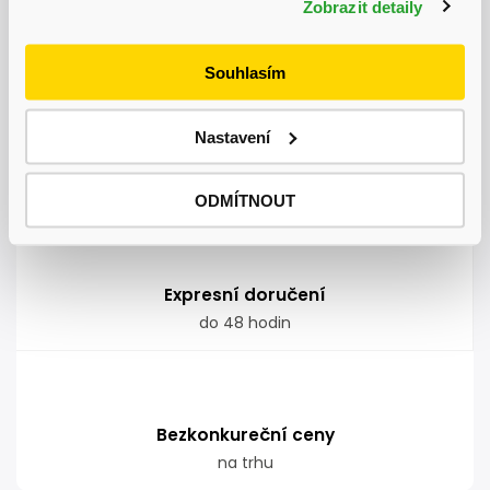
Zobrazit detaily
Autodoprava
nadměrných nákladů kamkoliv v ČR
Souhlasím
Nastavení
Garance doručení
nepoškozeného zboží
ODMÍTNOUT
Expresní doručení
do 48 hodin
Bezkonkureční ceny
na trhu