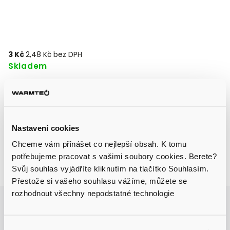
3 Kč
2,48 Kč bez DPH
Skladem
Přidat do košíku
Nastavení cookies
Chceme vám přinášet co nejlepší obsah. K tomu
potřebujeme pracovat s vašimi soubory cookies. Berete?
Svůj souhlas vyjádříte kliknutím na tlačítko Souhlasím.
Zeptat se
Sdílet
Přestože si vašeho souhlasu vážíme, můžete se
rozhodnout všechny nepodstatné technologie
Aktuálně probíhá výprodej skladu, získejte
slevu až 31 % na vybrané produkty.