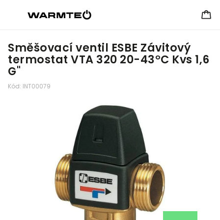
Směšovací ventil ESBE Závitový
termostat VTA 320 20-43°C Kvs 1,6
G"
Kód:
INT00079