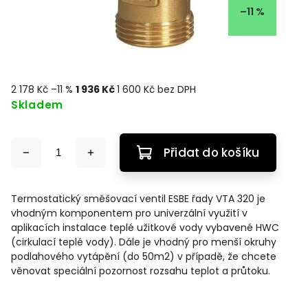
–11 %
2 178 Kč
–11 %
1 936 Kč
1 600 Kč bez DPH
Skladem
Přidat do košíku
Termostatický směšovací ventil ESBE řady VTA 320 je
vhodným komponentem pro univerzální využití v
aplikacích
instalace teplé užitkové vody
vybavené HWC
(cirkulací teplé vody). Dále je vhodný
pro menší okruhy
podlahového vytápění
(do 50m
2
) v případě, že chcete
věnovat speciální pozornost rozsahu teplot a průtoku.