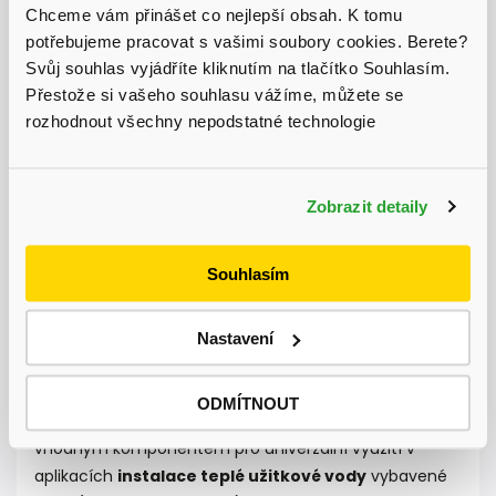
Chceme vám přinášet co nejlepší obsah. K tomu
potřebujeme pracovat s vašimi soubory cookies. Berete?
Expresní doručení
Svůj souhlas vyjádříte kliknutím na tlačítko Souhlasím.
do 48 hodin
Přestože si vašeho souhlasu vážíme, můžete se
rozhodnout všechny nepodstatné technologie
Aktuálně probíhá výprodej skladu, získejte
slevu až 31 % na vybrané produkty.
Bezkonkureční ceny
Zobrazit detaily
na trhu
Souhlasím
Popis
Diskuze
Nastavení
Detailní popis produktu
ODMÍTNOUT
Termostatický směšovací ventil ESBE řady VTA 320 je
vhodným komponentem pro univerzální využití v
aplikacích
instalace teplé užitkové vody
vybavené