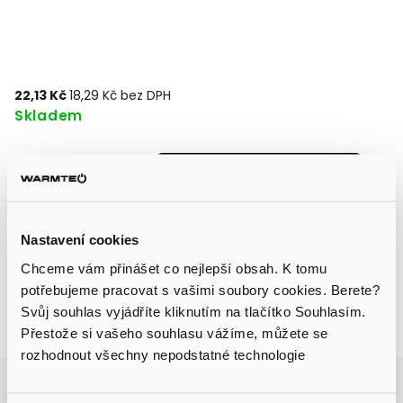
22,13 Kč
18,29 Kč bez DPH
Skladem
Přidat do košíku
Spojka pro držák fotovoltaického panelu
Nastavení cookies
Chceme vám přinášet co nejlepší obsah. K tomu
potřebujeme pracovat s vašimi soubory cookies. Berete?
Svůj souhlas vyjádříte kliknutím na tlačítko Souhlasím.
Zeptat se
Sdílet
Přestože si vašeho souhlasu vážíme, můžete se
rozhodnout všechny nepodstatné technologie
Aktuálně probíhá výprodej skladu, získejte
slevu až 31 % na vybrané produkty.