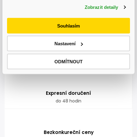
Zobrazit detaily
Autodoprava
nadměrných nákladů kamkoliv v ČR
Souhlasím
Nastavení
Garance doručení
nepoškozeného zboží
ODMÍTNOUT
Expresní doručení
do 48 hodin
Bezkonkureční ceny