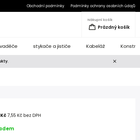
Obchodní podmínky
Podmínky ochrany osobních údajů
Nákupní košík
Prázdný košík
vaděče
stykače a jističe
Kabeláž
Konstru
ukty.
4 Kč
7,55 Kč bez DPH
ladem