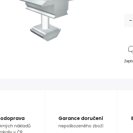
Zept
todoprava
Garance doručení
rných nákladů
nepoškozeného zboží
mkoliv v ČR