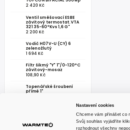
TOPCON BIFACIAL 500wp
2 420 Kč
Ventil směšovací ESBE
závitový termostat.VTA
321 35-60°Kvs 1,6 G"
2 200 Kč
Vodič H07V-U (CY) 6
zelenožlutý
1 694 Kč
Filtr šikmý "Y" 1"/0-120°C
závitový-mosaz
108,90 Kč
Topenářské šroubení
přímé 1"
71,23 Kč
Nastavení cookies
Chceme vám přinášet co n
Svůj souhlas vyjádříte kl
rozhodnout všechny nepod