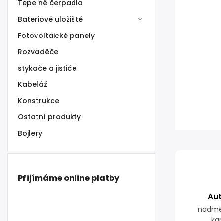
Tepelné čerpadla
Bateriové uložiště
Fotovoltaické panely
Rozvaděče
stykače a jističe
Kabeláž
Konstrukce
Ostatní produkty
Bojlery
Přijímáme online platby
Au
nadmě
ka