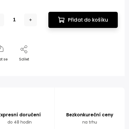
Přidat do košíku
at se
Sdílet
Expresní doručení
Bezkonkureční ceny
do 48 hodin
na trhu