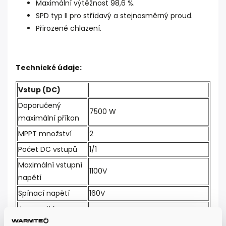
Maximální výtěžnost 98,6 %.
SPD typ II pro střídavý a stejnosměrný proud.
Přirozené chlazení.
Technické údaje:
Vstup (DC)
Doporučený
7500 W
maximální příkon
MPPT množství
2
Počet DC vstupů
1/1
Maximální vstupní
1100V
napětí
Spínací napětí
160V
Jmenovité
650V
provozní napětí