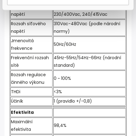
Jmenovité síťové
3/N/PE, 220/380Vac,
napětí
230/400Vac, 240/415Vac
Rozsah síťového
310Vac-480Vac (podle národní
napětí
normy)
Jmenovitá
50Hz/60Hz
frekvence
Frekvenční rozsah
45Hz-55Hz/54Hz-66Hz (národní
sítě
standard)
Rozsah regulace
0 ~ 100%
činného výkonu
THDi
<3%
Účiník
1 (pravidlo +/-0,8)
Efektivita
Maximální
98,4%
efektivita