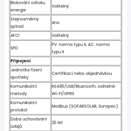
Blokování odtoku
Volitelný
energie
Stejnosměrný
Ano
spínač
AFCI
Volitelný
PV: norma typu II, AC: norma
SPD
typu II
Připojení
Jednotka řízení
Certifikací nebo objednávkou
spotřeby
Komunikační
RS485/USB/Bluetooth, volitelně:
metody
Wi-Fi/GPRS
Komunikační
Modbus (SOFARSOLAR, Sunspec)
protokol
Doba uchovávání
25 let
údajů