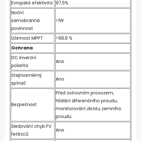
Evropská efektivita
97,5%
Noční
samobranná
<1W
povinnost
Účinnost MPPT
>99,9 %
Ochrana
DC inverzní
Ano
polarita
Stejnosměrný
Ano
spínač
Před ostrovním provozem,
hlídání diferenčního proudu,
Bezpečnost
monitorování zkratu zemního
proudu
Sledování chyb FV
Ano
řetězců