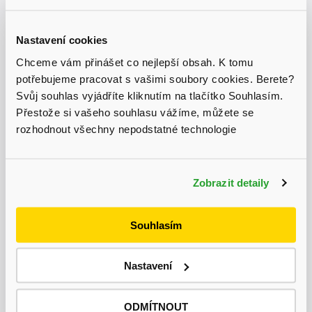
ROZSAH
PROVOZNÍHO
140-1000V
Nastavení cookies
NAPĚTÍ MPPT
Chceme vám přinášet co nejlepší obsah. K tomu
Rozsah napětí pro
potřebujeme pracovat s vašimi soubory cookies. Berete?
250V-850V
plný výkon MPPT
Svůj souhlas vyjádříte kliknutím na tlačítko Souhlasím.
Maximální vstupní
Přestože si vašeho souhlasu vážíme, můžete se
13A/13A
proud na MPPT
rozhodnout všechny nepodstatné technologie
Aktuálně probíhá výprodej skladu, získejte
Maximální
slevu až 31 % na vybrané produkty.
zkratový proud na
18A/18A
Zobrazit detaily
MPPT
Výstup (AC)
Souhlasím
Moc
5000W
Maximální střídavý
5500VA
Nastavení
výkon
Maximální
8A
výstupní proud
ODMÍTNOUT