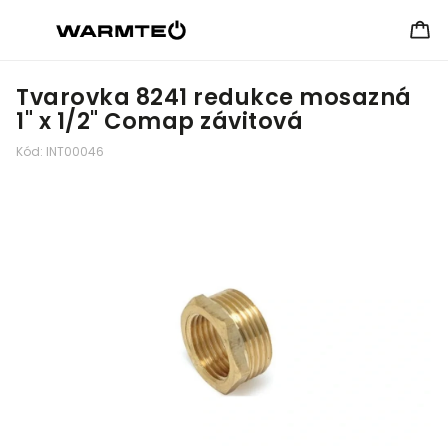
Tvarovka 8241 redukce mosazná
1" x 1/2" Comap závitová
Kód:
INT00046