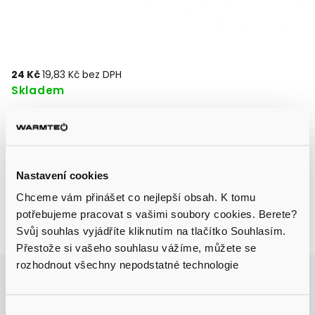
24 Kč
19,83 Kč bez DPH
Skladem
Přidat do košíku
Nastavení cookies
Chceme vám přinášet co nejlepší obsah. K tomu
potřebujeme pracovat s vašimi soubory cookies. Berete?
Svůj souhlas vyjádříte kliknutím na tlačítko Souhlasím.
Zeptat se
Sdílet
Přestože si vašeho souhlasu vážíme, můžete se
rozhodnout všechny nepodstatné technologie
Aktuálně probíhá výprodej skladu, získejte
slevu až 31 % na vybrané produkty.