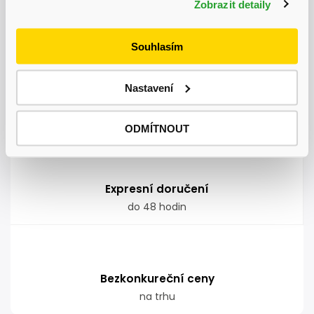
Zobrazit detaily
Autodoprava
nadměrných nákladů kamkoliv v ČR
Souhlasím
Nastavení
Garance doručení
nepoškozeného zboží
ODMÍTNOUT
Expresní doručení
do 48 hodin
Bezkonkureční ceny
na trhu