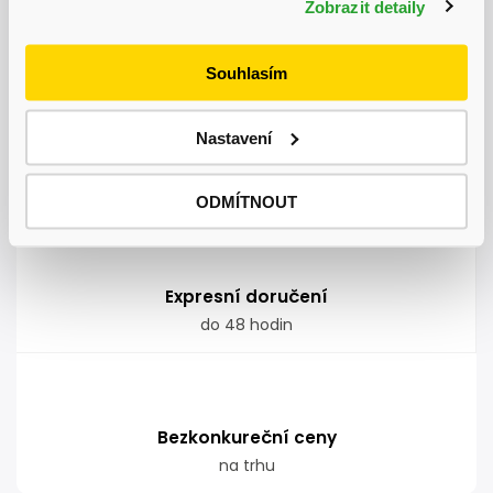
Zobrazit detaily
Autodoprava
nadměrných nákladů kamkoliv v ČR
Souhlasím
Nastavení
Garance doručení
nepoškozeného zboží
ODMÍTNOUT
Expresní doručení
do 48 hodin
Bezkonkureční ceny
na trhu