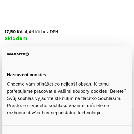
17,50 Kč
14,46 Kč bez DPH
Skladem
Přidat do košíku
Nastavení cookies
Chceme vám přinášet co nejlepší obsah. K tomu
potřebujeme pracovat s vašimi soubory cookies. Berete?
Svůj souhlas vyjádříte kliknutím na tlačítko Souhlasím.
Zeptat se
Sdílet
Přestože si vašeho souhlasu vážíme, můžete se
rozhodnout všechny nepodstatné technologie
Aktuálně probíhá výprodej skladu, získejte
slevu až 31 % na vybrané produkty.