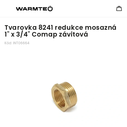
Tvarovka 8241 redukce mosazná
1" x 3/4" Comap závitová
Kód:
INT06664