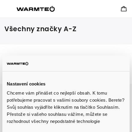
Všechny značky A-Z
Copyright 2026
Warmteo
. Všechna práva vyhrazena.
Vytvořil
Shoptet
| Design
Shoptak.cz
Nastavení cookies
Chceme vám přinášet co nejlepší obsah. K tomu
potřebujeme pracovat s vašimi soubory cookies. Berete?
Svůj souhlas vyjádříte kliknutím na tlačítko Souhlasím.
Přestože si vašeho souhlasu vážíme, můžete se
rozhodnout všechny nepodstatné technologie
Aktuálně probíhá výprodej skladu, získejte